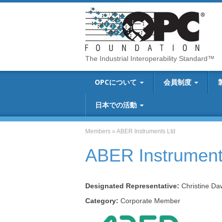
The Industrial Interoperability Standard™
OPCについて
会員制度
日本での活動
Members
»
ABER Instruments Ltd
ABER Instrument
Designated Representative:
Christine Da
Category:
Corporate Member