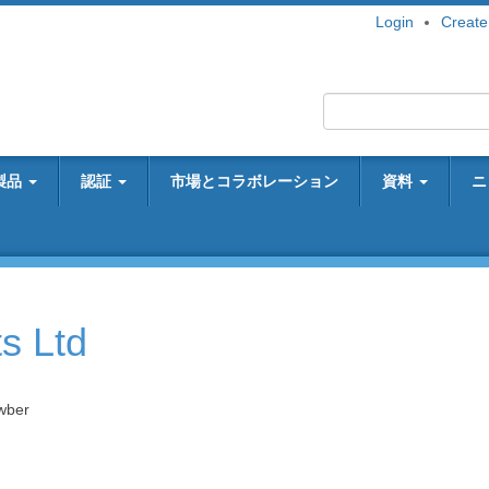
Login
Create
製品
認証
市場とコラボレーション
資料
ニ
s Ltd
wber