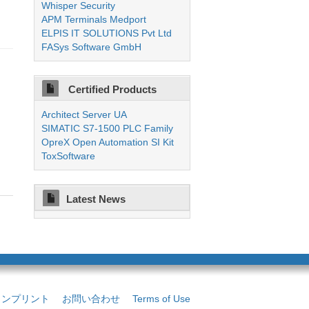
Whisper Security
APM Terminals Medport
ELPIS IT SOLUTIONS Pvt Ltd
FASys Software GmbH
Certified Products
Architect Server UA
SIMATIC S7-1500 PLC Family
OpreX Open Automation SI Kit
ToxSoftware
Latest News
インプリント
お問い合わせ
Terms of Use