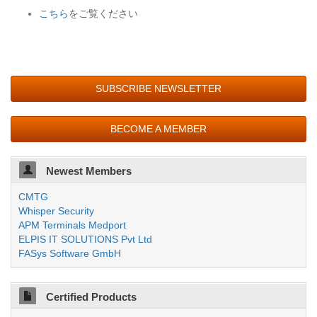
こちら
をご覧ください
SUBSCRIBE NEWSLETTER
BECOME A MEMBER
Newest Members
CMTG
Whisper Security
APM Terminals Medport
ELPIS IT SOLUTIONS Pvt Ltd
FASys Software GmbH
Certified Products