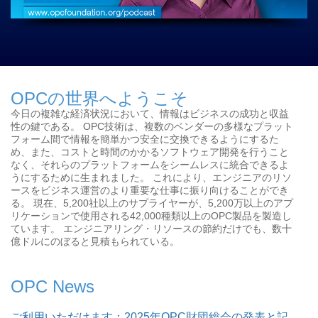
OPCの世界へようこそ
今日の複雑な経済状況において、情報はビジネスの成功と収益
性の鍵である。 OPC技術は、複数のベンダーの多様なプラット
フォーム間で情報を簡単かつ安全に交換できるようにするた
め、また、コストと時間のかかるソフトウェア開発を行うこと
なく、それらのプラットフォームをシームレスに統合できるよ
うにするために生まれました。 これにより、エンジニアのリソ
ースをビジネス運営のより重要な仕事に振り向けることができ
る。 現在、5,200社以上のサプライヤーが、5,200万以上のアプ
リケーションで使用される42,000種類以上のOPC製品を製造し
ています。 エンジニアリング・リソースの節約だけでも、数十
億ドルにのぼると見積もられている。
OPC News
ご利用いただけます：2025年OPC財団総会の発表と記