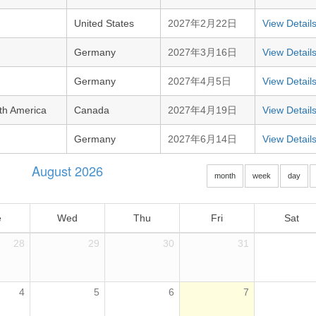
United States
2027年2月22日
View Detail
Germany
2027年3月16日
View Detail
Germany
2027年4月5日
View Detail
th America
Canada
2027年4月19日
View Detail
Germany
2027年6月14日
View Detail
August 2026
month
week
day
e
Wed
Thu
Fri
Sat
28
29
30
31
4
5
6
7