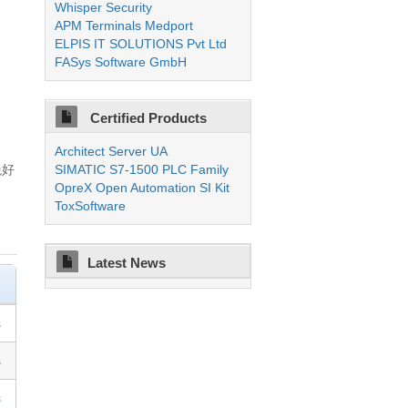
Whisper Security
APM Terminals Medport
ELPIS IT SOLUTIONS Pvt Ltd
FASys Software GmbH
Certified Products
Architect Server UA
絶好
SIMATIC S7-1500 PLC Family
OpreX Open Automation SI Kit
ToxSoftware
Latest News
s
s
s