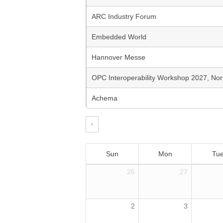
ARC Industry Forum
Embedded World
Hannover Messe
OPC Interoperability Workshop 2027, Nor
Achema
‹
Sun
Mon
Tu
26
27
2
3