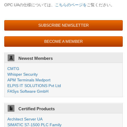
OPC UAの仕様については、
こちらのページを
ご覧ください。
SUBSCRIBE NEWSLETTER
BECOME A MEMBER
Newest Members
CMTG
Whisper Security
APM Terminals Medport
ELPIS IT SOLUTIONS Pvt Ltd
FASys Software GmbH
Certified Products
Architect Server UA
SIMATIC S7-1500 PLC Family