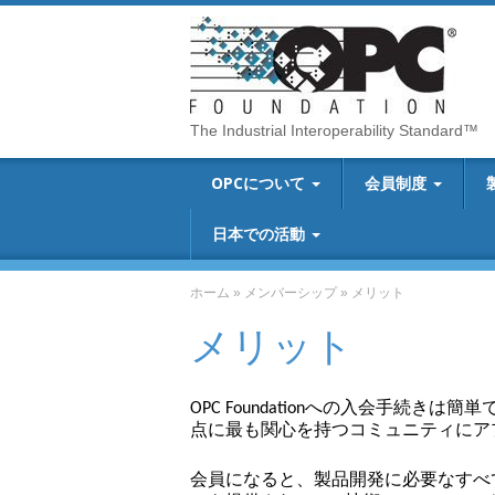
The Industrial Interoperability Standard™
OPCについて
会員制度
日本での活動
ホーム
»
メンバーシップ
»
メリット
メリット
OPC Foundationへの入会手続きは
点に最も関心を持つコミュニティにア
会員になると、製品開発に必要なすべ