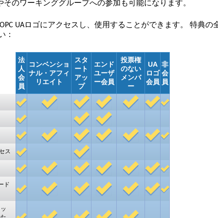
ィやそのワーキンググループへの参加も可能になります。
たOPC UAロゴにアクセスし、使用することができます。 特典の
い：
法
スタ
投票権
コンベンショ
エンド
UA
非
人
ート
のない
ナル・アフィ
ユーザ
ロゴ
会
会
アッ
メンバ
リエイト
ー会員
会員
員
員
プ
ー
クセス
コード
カッ
のた