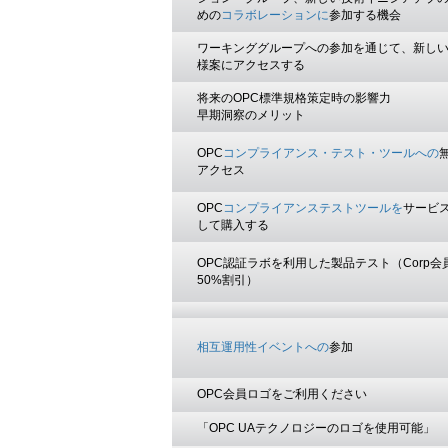
めの
コラボレーションに
参加する機会
ワーキンググループへの参加を通じて、新し
様案にアクセスする
将来のOPC標準規格策定時の影響力
早期洞察のメリット
OPC
コンプライアンス・テスト・ツールへの
アクセス
OPC
コンプライアンステストツールを
サービ
して購入する
OPC認証ラボを利用した製品テスト（Corp会
50%割引）
相互運用性イベントへの
参加
OPC会員ロゴをご利用ください
「OPC UAテクノロジーのロゴを使用可能」