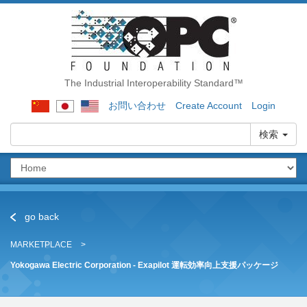
The Industrial Interoperability Standard™
お問い合わせ
Create Account
Login
検索
go back
MARKETPLACE
Yokogawa Electric Corporation - Exapilot 運転効率向上支援パッケージ