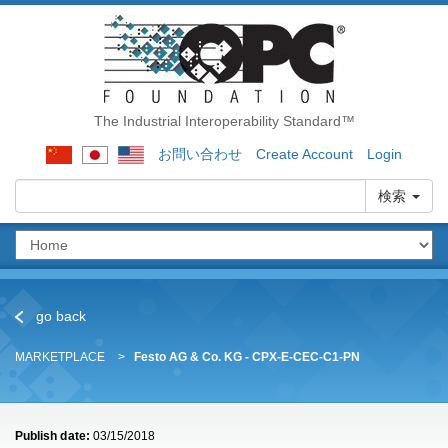
The Industrial Interoperability Standard™
お問い合わせ
Create Account
Login
検索
go back
MARKETPLACE
Festo AG & Co. KG - CPX-E-CEC-C1-PN
Publish date:
03/15/2018