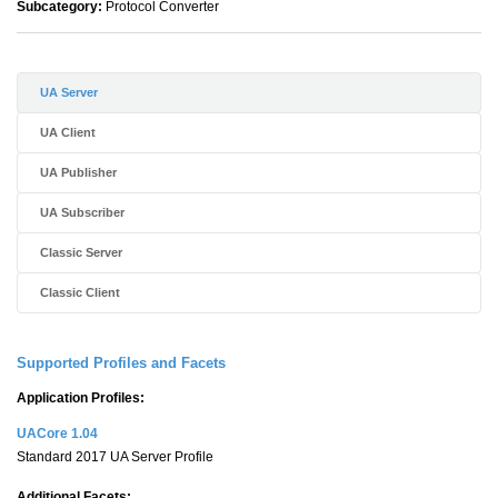
Subcategory:
Protocol Converter
UA Server
UA Client
UA Publisher
UA Subscriber
Classic Server
Classic Client
Supported Profiles and Facets
Application Profiles:
UACore 1.04
Standard 2017 UA Server Profile
Additional Facets: