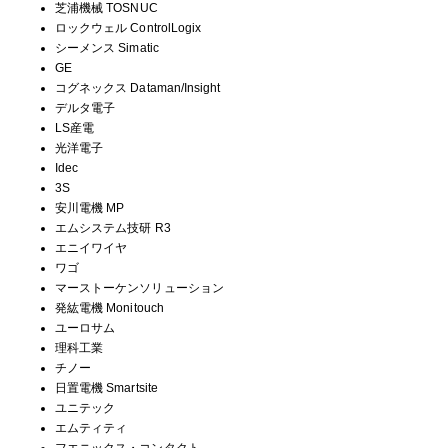
芝浦機械 TOSNUC
ロックウェル ControlLogix
シーメンス Simatic
GE
コグネックス Dataman/Insight
デルタ電子
LS産電
光洋電子
Idec
3S
安川電機 MP
エムシステム技研 R3
エニイワイヤ
ワゴ
マーストーケンソリューション
発紘電機 Monitouch
ユーロサム
理科工業
チノー
日置電機 Smartsite
ユニテック
エムティティ