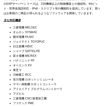
のDXPサーバーシリーズは、230機種以上の制御機器との接続性、64ビッ
ト・世界各国語対応・IPv6・スクリプト等の機能性を提供しています。我々
はお客様のご満足が得られるようなソフトウェアを開発していきます。
主な対応機器
三菱電機 MELSEC
オムロン SYSMAC
横河電機 FA-M3
ジェイテクト TOYOPUC
日立産機 HIDIC
シャープ SATTELITE
富士電機 MICREX
パナソニック FP
キーエンス KV
東芝 V
川崎重工 RCC
安川電機 ロボットシミュレータ
ヤマハ発動機 ロボットコント―ラ
アイエイアイ プログラムコントローラ
アズビル
三菱電機 CNC/放電加工機
ファナック PMC