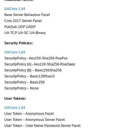
UACore 1.04
Base Server Behaviour Facet
Core 2017 Server Facet
PubSub UDP UADP
UA-TCP UA-SC UA-Binary
Security Policies:
UACore 1.04
SecurityPolicy - Aes256-Sha256-RsaPss
SecurityPolicy [A] - Aes128-Sha256-RsaOaep
SecurityPolicy [B] – Basic256Sha256
SecurityPolicy – Basic128Rsa15
SecurityPolicy – Basic256
SecurityPolicy – None
User Tokens:
UACore 1.04
User Token – Anonymous Facet
User Token – Anonymous Server Facet
User Token – User Name Password Server Facet