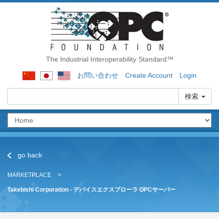
The Industrial Interoperability Standard™
お問い合わせ
Create Account
Login
検索
go back
MARKETPLACE
Takebishi Corporation - デバイスエクスプローラ OPCサーバー