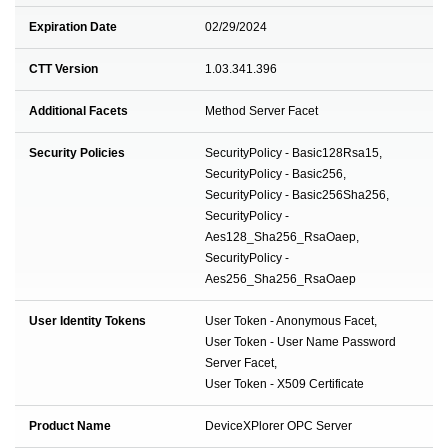
Expiration Date
02/29/2024
CTT Version
1.03.341.396
Additional Facets
Method Server Facet
Security Policies
SecurityPolicy - Basic128Rsa15,
SecurityPolicy - Basic256,
SecurityPolicy - Basic256Sha256,
SecurityPolicy -
Aes128_Sha256_RsaOaep,
SecurityPolicy -
Aes256_Sha256_RsaOaep
User Identity Tokens
User Token - Anonymous Facet,
User Token - User Name Password
Server Facet,
User Token - X509 Certificate
Product Name
DeviceXPlorer OPC Server