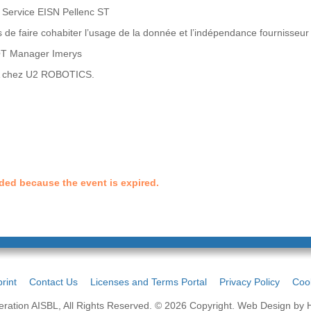
Service EISN Pellenc ST
 de faire cohabiter l’usage de la donnée et l’indépendance fournisseur
OT Manager Imerys
 UA chez U2 ROBOTICS.
ended because the event is expired.
rint
Contact Us
Licenses and Terms Portal
Privacy Policy
Cook
ation AISBL, All Rights Reserved. © 2026 Copyright.
Web Design by