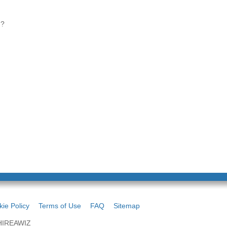
 ?
ie Policy
Terms of Use
FAQ
Sitemap
 HIREAWIZ