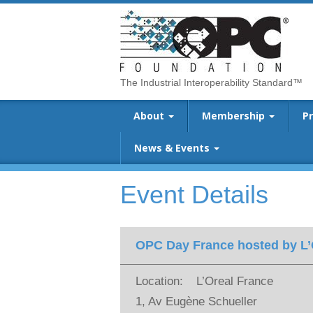
The Industrial Interoperability Standard™
About
Membership
P
News & Events
Event Details
OPC Day France hosted by L’
Location:
L’Oreal France
1, Av Eugène Schueller