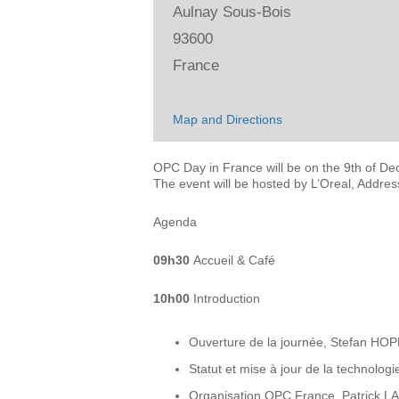
Aulnay Sous-Bois
93600
France
Map and Directions
OPC Day in France will be on the 9th of De
The event will be hosted by L’Oreal, Addre
Agenda
09h30
Accueil & Café
10h00
Introduction
Ouverture de la journée, Stefan HO
Statut et mise à jour de la techno
Organisation OPC France, Patrick 